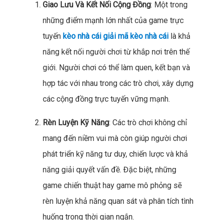
Giao Lưu Và Kết Nối Cộng Đồng
: Một trong
những điểm mạnh lớn nhất của game trực
tuyến
kèo nhà cái giải mã kèo nhà cái
là khả
năng kết nối người chơi từ khắp nơi trên thế
giới. Người chơi có thể làm quen, kết bạn và
hợp tác với nhau trong các trò chơi, xây dựng
các cộng đồng trực tuyến vững mạnh.
Rèn Luyện Kỹ Năng
: Các trò chơi không chỉ
mang đến niềm vui mà còn giúp người chơi
phát triển kỹ năng tư duy, chiến lược và khả
năng giải quyết vấn đề. Đặc biệt, những
game chiến thuật hay game mô phỏng sẽ
rèn luyện khả năng quan sát và phân tích tình
huống trong thời gian ngắn.