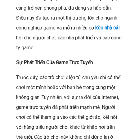
càng trở nên phong phú, đa dạng và hấp dẫn.
Điều này đã tạo ra một thị trường lớn cho ngành
công nghiệp game và mở ra nhiều cơ
kèo nhà cái
hội cho người chơi, các nhà phát triển và các công
ty game.
Sự Phát Triển Của Game Trực Tuyến
Trước đây, các trò chơi điện tử chủ yếu chỉ có thể
chơi một mình hoặc với bạn bè trong cùng một
không gian. Tuy nhiên, với sự ra đời của Internet,
game trực tuyến đã phát triển mạnh mẽ. Người
chơi có thể tham gia vào các thế giới ảo, kết nối
với hàng triệu người chơi khác từ khắp nơi trên
thế giới. Các trò chơi này không chỉ dừng lại ở