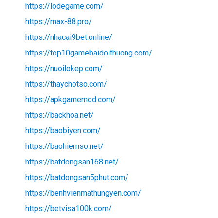
https://lodegame.com/
https://max-88.pro/
https://nhacai9bet.online/
https://top10gamebaidoithuong.com/
https://nuoilokep.com/
https://thaychotso.com/
https://apkgamemod.com/
https://backhoa.net/
https://baobiyen.com/
https://baohiemso.net/
https://batdongsan168.net/
https://batdongsan5phut.com/
https://benhvienmathungyen.com/
https://betvisa100k.com/