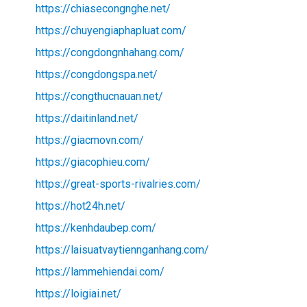
https://chiasecongnghe.net/
https://chuyengiaphapluat.com/
https://congdongnhahang.com/
https://congdongspa.net/
https://congthucnauan.net/
https://daitinland.net/
https://giacmovn.com/
https://giacophieu.com/
https://great-sports-rivalries.com/
https://hot24h.net/
https://kenhdaubep.com/
https://laisuatvaytiennganhang.com/
https://lammehiendai.com/
https://loigiai.net/