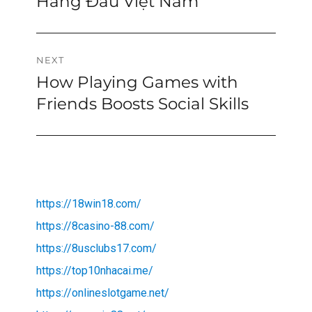
Hàng Đầu Việt Nam
NEXT
How Playing Games with
Next
post:
Friends Boosts Social Skills
https://18win18.com/
https://8casino-88.com/
https://8usclubs17.com/
https://top10nhacai.me/
https://onlineslotgame.net/