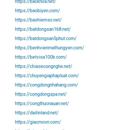
https://backhoa.net/
https://baobiyen.com/
https://baohiemso.net/
https://batdongsan168.net/
https://batdongsan5phut.com/
https://benhvienmathungyen.com/
https://betvisa100k.com/
https://chiasecongnghe.net/
https://chuyengiaphapluat.com/
https://congdongnhahang.com/
https://congdongspa.net/
https://congthucnauan.net/
https://daitinland.net/
https://giacmovn.com/