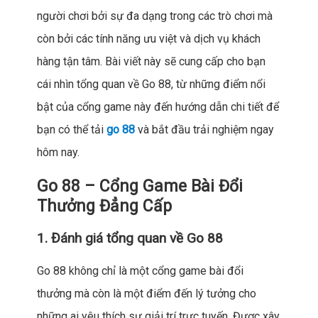
người chơi bởi sự đa dạng trong các trò chơi mà
còn bởi các tính năng ưu việt và dịch vụ khách
hàng tận tâm. Bài viết này sẽ cung cấp cho bạn
cái nhìn tổng quan về Go 88, từ những điểm nổi
bật của cổng game này đến hướng dẫn chi tiết để
bạn có thể tải
go 88
và bắt đầu trải nghiệm ngay
hôm nay.
Go 88 – Cổng Game Bài Đổi
Thưởng Đẳng Cấp
1. Đánh giá tổng quan về Go 88
Go 88 không chỉ là một cổng game bài đổi
thưởng mà còn là một điểm đến lý tưởng cho
những ai yêu thích sự giải trí trực tuyến. Được xây