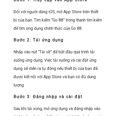
Đối với người dùng iOS, mở App Store trên thiết
bị của bạn. Tìm kiếm “Go 88” trong thanh tìm kiếm
để tìm ứng dụng chính thức của Go 88.
Bước 2: Tải ứng dụng
Nhấp vào nút “Tải về” để bắt đầu quá trình tải
xuống ứng dụng. Việc tải xuống và cài đặt ứng
dụng sẽ diễn ra tự động nếu thiết bị của bạn đã
được kết nối với App Store và bạn có đủ dung
lượng.
Bước 3: Đăng nhập và cài đặt
Sau khi tải xong, mở ứng dụng và đăng nhập vào