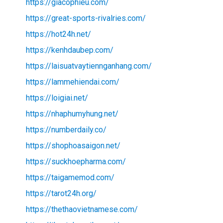
https://giacophieu.com/
https://great-sports-rivalries.com/
https://hot24h.net/
https://kenhdaubep.com/
https://laisuatvaytiennganhang.com/
https://lammehiendai.com/
https://loigiai.net/
https://nhaphumyhung.net/
https://numberdaily.co/
https://shophoasaigon.net/
https://suckhoepharma.com/
https://taigamemod.com/
https://tarot24h.org/
https://thethaovietnamese.com/