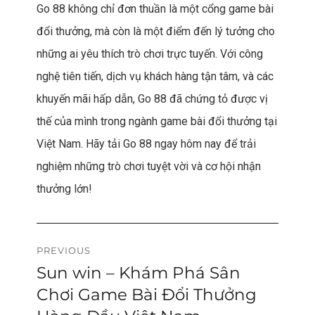
Go 88 không chỉ đơn thuần là một cổng game bài
đổi thưởng, mà còn là một điểm đến lý tưởng cho
những ai yêu thích trò chơi trực tuyến. Với công
nghệ tiên tiến, dịch vụ khách hàng tận tâm, và các
khuyến mãi hấp dẫn, Go 88 đã chứng tỏ được vị
thế của mình trong ngành game bài đổi thưởng tại
Việt Nam. Hãy tải Go 88 ngay hôm nay để trải
nghiệm những trò chơi tuyệt vời và cơ hội nhận
thưởng lớn!
Post
PREVIOUS
Sun win – Khám Phá Sân
Previous
navigation
post:
Chơi Game Bài Đổi Thưởng