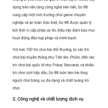
dựng trên nền tảng công nghệ tiên tiến, Go 88
cung cấp một môi trường chơi game chuyên
nghiệp và an toàn. Đặc biệt, Go 88 được quản lý
bởi đơn vị cấp phép uy tín, điều này đảm bảo mọi
hoạt động đều hợp pháp và minh bạch.
Với hơn 100 trò chơi bài đổi thưởng, từ các trò
chơi bài truyền thống như Tiến lên, Phỏm, đến các
trò chơi bài quốc tế như Poker, Baccarat, và nhiều
trò chơi slot hấp dẫn, Go 88 luôn làm hài lòng
người chơi bằng sự đa dạng và chất lượng trò
chơi.
2. Công nghệ và chất lượng dịch vụ