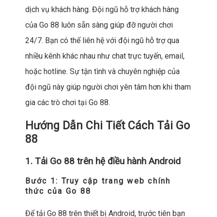
dịch vụ khách hàng. Đội ngũ hỗ trợ khách hàng
của Go 88 luôn sẵn sàng giúp đỡ người chơi
24/7. Bạn có thể liên hệ với đội ngũ hỗ trợ qua
nhiều kênh khác nhau như chat trực tuyến, email,
hoặc hotline. Sự tận tình và chuyên nghiệp của
đội ngũ này giúp người chơi yên tâm hơn khi tham
gia các trò chơi tại Go 88.
Hướng Dẫn Chi Tiết Cách Tải Go
88
1. Tải Go 88 trên hệ điều hành Android
Bước 1: Truy cập trang web chính
thức của Go 88
Để tải Go 88 trên thiết bị Android, trước tiên bạn