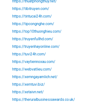
https://thuatphongthuy.net/
https://tibitruyen.com/
https://tintucai24h.com/
https://tipcongnghe.com/
https://top10thuonghieu.com/
https://truyenfullhd.com/
https://truyenhayonline.com/
https://tuvi24h.com/
https://vaytiennoxau.com/
https://webvatlieu.com/
https://xemngayamlich.net/
https://xemtuvi.biz/
https://xetaivn.net/
https://theruralbusinessawards.co.uk/